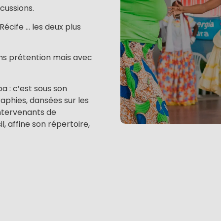
cussions.
écife … les deux plus
ans prétention mais avec
 : c’est sous son
aphies, dansées sur les
ntervenants de
l, affine son répertoire,
 seul le Brésil a le
école ou professionnels et