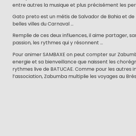
entre autres la musique et plus précisément les per
Gato preto est un métis de Salvador de Bahia et de R
belles villes du Carnaval …
Remplie de ces deux influences, il aime partager, s
passion, les rythmes qui y résonnent …
Pour animer SAMBAXE on peut compter sur Zabumba
energie et sa bienveillance que naissent les chorégr
rythmes live de BATUCAE. Comme pour les autres i
l’association, Zabumba multiplie les voyages au Brési
puise son inspiration au cœur de la vie artistique donc
secret ; participe a des stages de danses auprès d’
ainsi construit une identité artistique : SAMBAXE !!
INSCRIPTIONS